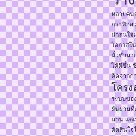
หลายคนอา
กราฟิกสว
น่าสนใจม
โอกาสในก
มั่วซั่ว
ได้ดีขึ้น
คิดจากกา
โครง
ระบบของเ
ผันผวนที
นาน แต่เม
ตัดสินใจไ