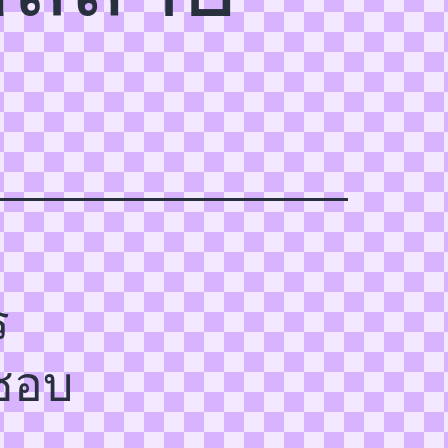
ร
ชอบ