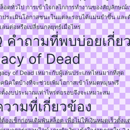
ล็อตทั่วไป การเข้าใจกลไกการทำงานของสัญลักษณ์เห
ราประเมินโอกาสชนะในแต่ละรอบได้แม่นยำขึ้น และต
เล่นต่อหรือเปลี่ยนกลยุทธ์เมื่อไหร่
 คำถามที่พบบ่อยเกี่ยว
acy of Dead
acy of Dead เหมาะกับผู้เล่นประเภทไหนมากที่สุด
ทคนิคใดบ้างที่จะช่วยเพิ่มโอกาสเข้าโหมดหมุนฟรี
ตั้งงบประมาณเท่าไหร่ต่อรอบจึงจะเหมาะสม
วามที่เกี่ยวข้อง
งที่ต้องเช็กก่อนเดิมพันสล็อต เพื่อไม่ให้เงินหมดเร็วตั้งแต่