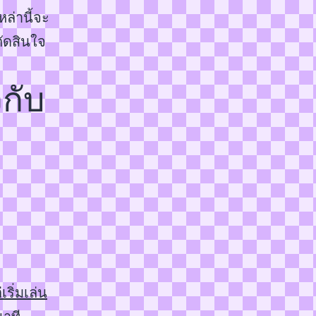
ล่านี้จะ
ัดสินใจ
กับ
เริ่มเล่น