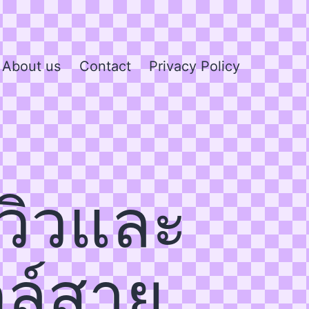
About us
Contact
Privacy Policy
วิวและ
ตล์สาย