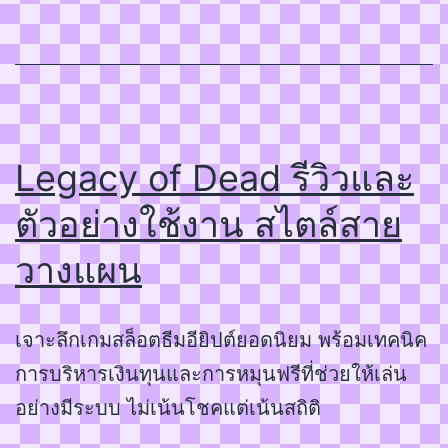
Legacy of Dead รีวิวและ
ตัวอย่างใช้งาน สไตล์สาย
วางแผน
เจาะลึกเกมสล็อตธีมอียิปต์ยอดนิยม พร้อมเทคนิค
การบริหารเงินทุนและการหมุนฟรีที่ช่วยให้เล่น
อย่างมีระบบ ไม่เน้นโชคแต่เน้นสถิติ