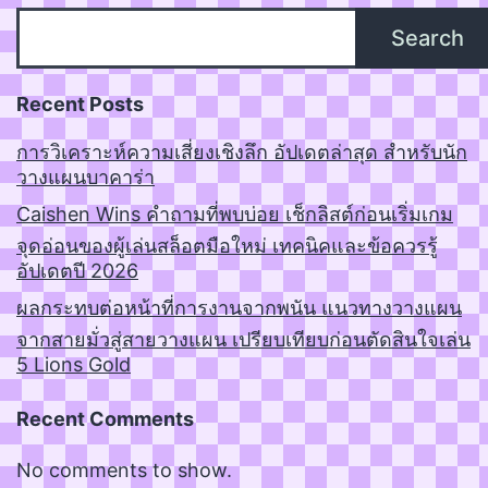
Search
Recent Posts
การวิเคราะห์ความเสี่ยงเชิงลึก อัปเดตล่าสุด สำหรับนัก
วางแผนบาคาร่า
Caishen Wins คำถามที่พบบ่อย เช็กลิสต์ก่อนเริ่มเกม
จุดอ่อนของผู้เล่นสล็อตมือใหม่ เทคนิคและข้อควรรู้
อัปเดตปี 2026
ผลกระทบต่อหน้าที่การงานจากพนัน แนวทางวางแผน
จากสายมั่วสู่สายวางแผน เปรียบเทียบก่อนตัดสินใจเล่น
5 Lions Gold
Recent Comments
No comments to show.