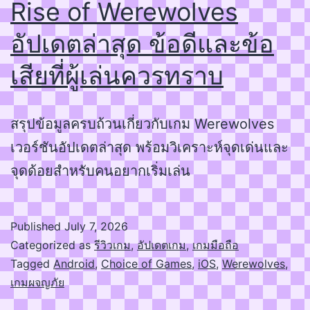
Rise of Werewolves
อัปเดตล่าสุด ข้อดีและข้อ
เสียที่ผู้เล่นควรทราบ
สรุปข้อมูลครบถ้วนเกี่ยวกับเกม Werewolves
เวอร์ชันอัปเดตล่าสุด พร้อมวิเคราะห์จุดเด่นและ
จุดด้อยสำหรับคนอยากเริ่มเล่น
Published
July 7, 2026
Categorized as
รีวิวเกม
,
อัปเดตเกม
,
เกมมือถือ
Tagged
Android
,
Choice of Games
,
iOS
,
Werewolves
,
เกมผจญภัย