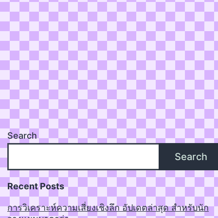
Search
Search
Recent Posts
การวิเคราะห์ความเสี่ยงเชิงลึก อัปเดตล่าสุด สำหรับนัก