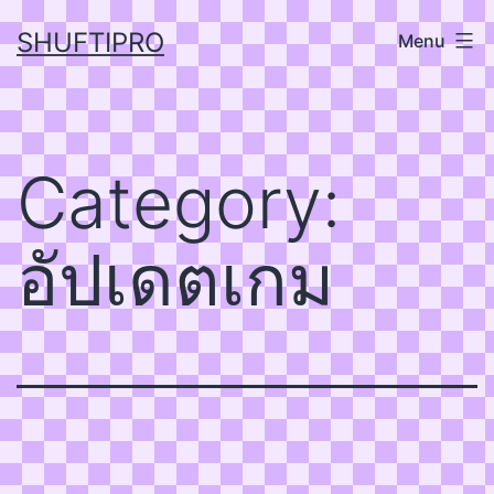
Skip
SHUFTIPRO
Menu
to
content
Category:
อัปเดตเกม