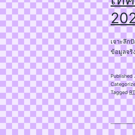
20
เจาะลึกป
ข้อมูลจร
Published
Categoriz
Tagged
R