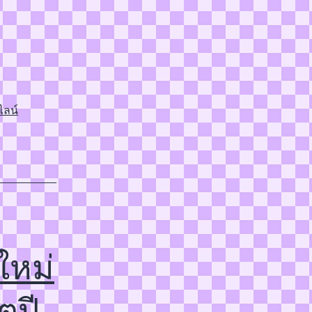
ไลน์
ใหม่
ตปี