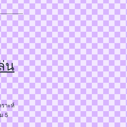
ล่น
คราะห์
กม 5