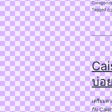
Categoriz
Tagged
กา
Cai
บ่อย
เตรียมควา
กับ Cais