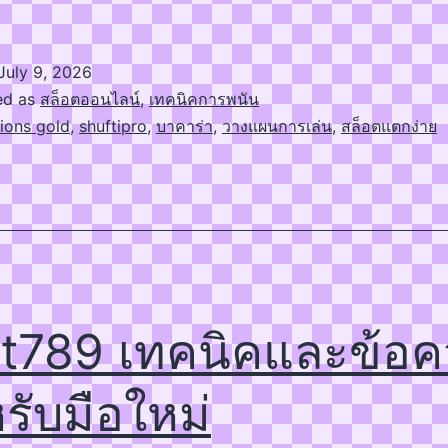
July 9, 2026
ed as
สล็อตออนไลน์
,
เทคนิคการพนัน
lions gold
,
shuftipro
,
บาคาร่า
,
วางแผนการเล่น
,
สล็อตแตกง่าย
t789 เทคนิคและข้อคว
รับมือใหม่