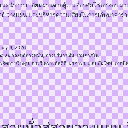
ะนำการเปลี่ยนผ่านจากผู้เล่นที่อาศัยโชคชะตา มาเป็
ยุทธ์ วางแผน และบริหารความเสี่ยงในการเล่นบาคาร่า
July 6, 2026
ed as
กลยุทธ์การพนัน
,
การบริหารเงิน
,
เกมคาสิโน
รจัดการเงินทุน
,
การวิเคราะห์สถิติ
,
บาคาร่า
,
ผู้เล่นมือใหม่
,
เทคนิ
สายมั่วสู่สายวางแผน ว