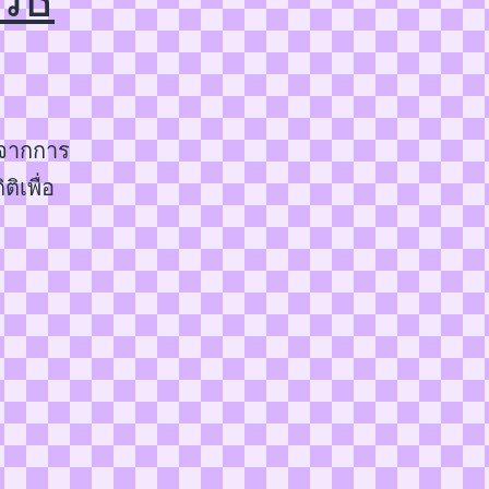
 จากการ
ิเพื่อ