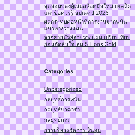
จุดอ่อนของผู้เล่นสล็อตมือใหม่ เทคนิค
และข้อควรรู้ อัปเดตปี 2026
ผลกระทบต่อหน้าที่การงานจากพนัน
แนวทางวางแผน
จากสายมั่วสู่สายวางแผน เปรียบเทียบ
ก่อนตัดสินใจเล่น 5 Lions Gold
Categories
Uncategorized
กลยุทธ์การพนัน
กลยุทธ์บาคาร่า
กลยุทธ์เกม
การบริหารจัดการเงินทุน