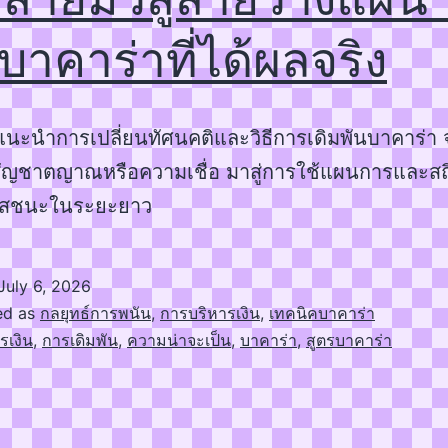
นบาคาร่าที่ได้ผลจริง
ะนำการเปลี่ยนทัศนคติและวิธีการเดิมพันบาคาร่า
ัญชาตญาณหรือความเชื่อ มาสู่การใช้แผนการและสถิต
กาสชนะในระยะยาว
July 6, 2026
ed as
กลยุทธ์การพนัน
,
การบริหารเงิน
,
เทคนิคบาคาร่า
รเงิน
,
การเดิมพัน
,
ความน่าจะเป็น
,
บาคาร่า
,
สูตรบาคาร่า