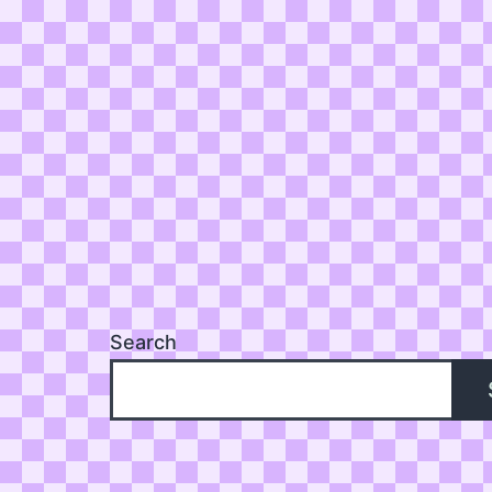
Search