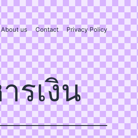
About us
Contact
Privacy Policy
ารเงิน