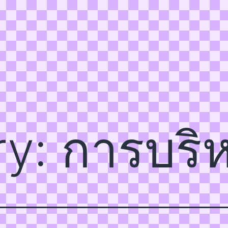
ry:
การบริห