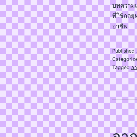
บทความแน
ที่ใช้กล
อาชีพ
Published
Categoriz
Tagged
กา
จาก