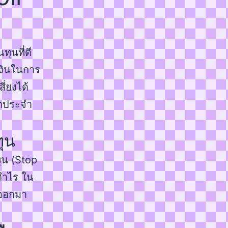
ุนที่ดี
เงินในการ
ี่ยงได้
ิตประจำ
ุน
ทุน (Stop
ลกำไร ใน
นออกมา