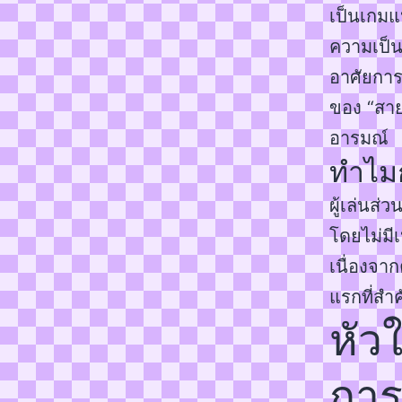
เป็นเกมแ
ความเป็น
อาศัยการ
ของ “สายม
อารมณ์
ทำไมก
ผู้เล่นส่
โดยไม่มีเ
เนื่องจา
แรกที่สำ
หัว
การ