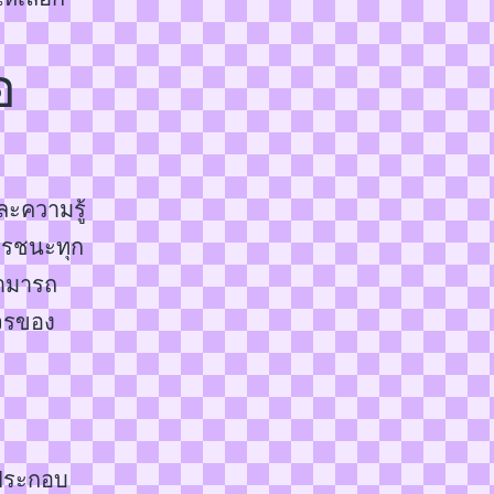
อ
ละความรู้
การชนะทุก
สามารถ
งจรของ
์ประกอบ