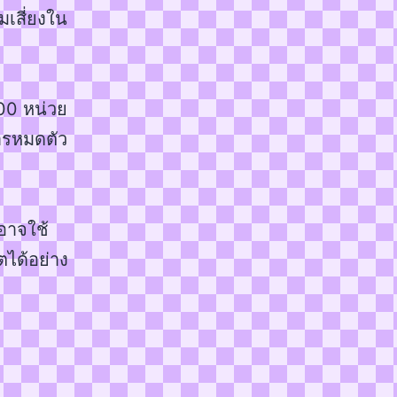
เสี่ยงใน
100 หน่วย
การหมดตัว
อาจใช้
ได้อย่าง