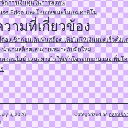
จัดการเงินทุนในการลงทุน
use Edge และโอกาสชนะในเกมคาสิโน
วามที่เกี่ยวข้อง
งที่ต้องเช็กก่อนเดิมพันสล็อต เพื่อไม่ให้เงินหมดเร็วตั้งแต่
นำเกมสล็อตเล่นง่ายเหมาะกับมือใหม่
อตออนไลน์ เล่นอย่างไรให้เข้าใจระบบเกมและเพิ่มโ
ไร
July 6, 2026
Categorized as
กลยุทธ์ก
n