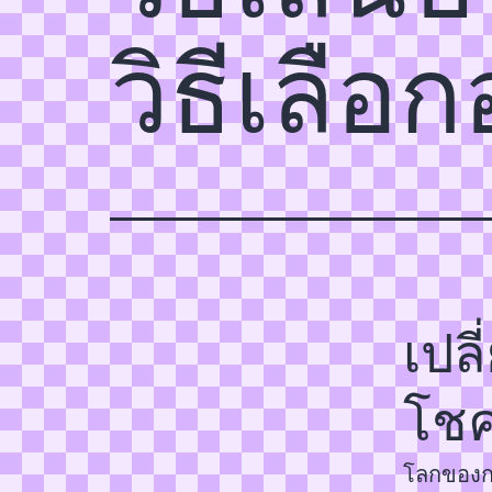
วิธีเลือก
เปล
โชคด
โลกของกา