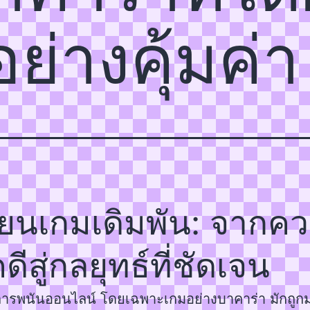
อย่างคุ้มค่า
ี่ยนเกมเดิมพัน: จากค
ีสู่กลยุทธ์ที่ชัดเจน
รพนันออนไลน์ โดยเฉพาะเกมอย่างบาคาร่า มักถูกม