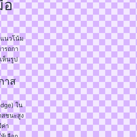
มือ
กตแนวโน้ม
ามารถกา
เห็นรูป
อกาส
 Edge) ใน
กาสชนะสูง
ีค่า
ห้เลือก