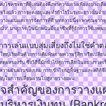
ห่งโชคชะตาที่ผู้เล่นต้องพึ่งพาความดวงเพียงอย่างเดี
จริงแล้ว การจะคงอยู่และทำกำไรในระยะยาวนั้นจำเ
วางแผนและการจัดการที่ดี บทความนี้จะพาคุณจากจุด
ั่ว” มาสู่การเป็นนักพนันมืออาชีพที่รู้จักการใช้เหตุ
ารเล่นแบบสุ่มเสี่ยงถึงไม่ใช่คำ
วนใหญ่เริ่มต้นด้วยการเดิมพันตามความรู้สึก หรือเปลี่ย
หตุผลรองรับ ซึ่งวิธีนี้มักนำไปสู่การเสียเงินอย่างรวดเร
กความผันผวนของเกม การเข้าใจกฎพื้นฐานและสถิติจึง
คัญในการเปลี่ยนผ่านไปสู่สายวางแผน
ใจสำคัญของการวางแ
บริหารเงินทุน (Bankro