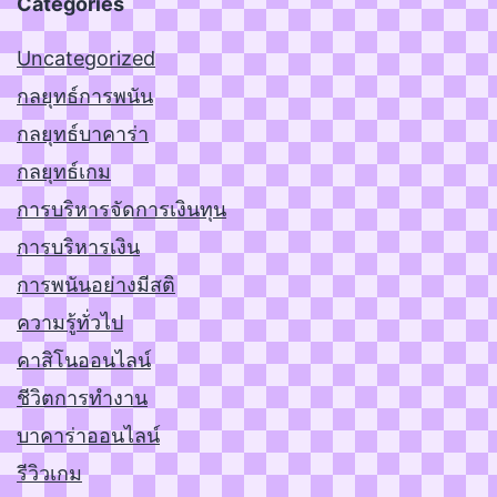
Categories
Uncategorized
กลยุทธ์การพนัน
กลยุทธ์บาคาร่า
กลยุทธ์เกม
การบริหารจัดการเงินทุน
การบริหารเงิน
การพนันอย่างมีสติ
ความรู้ทั่วไป
คาสิโนออนไลน์
ชีวิตการทำงาน
บาคาร่าออนไลน์
รีวิวเกม