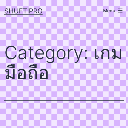
Skip
SHUFTIPRO
Menu
to
content
Category:
เกม
มือถือ