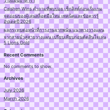
วางแผนบาคาร่า
Caishen Wins คำถามที่พบบ่อย เช็กลิสต์ก่อนเริ่มเกม
จุดอ่อนของผู้เล่นสล็อตมือใหม่ เทคนิคและข้อควรรู้
อัปเดตปี 2026
ผลกระทบต่อหน้าที่การงานจากพนัน แนวทางวางแผน
จากสายมั่วสู่สายวางแผน เปรียบเทียบก่อนตัดสินใจเล่น
5 Lions Gold
Recent Comments
No comments to show.
Archives
July 2026
March 2026