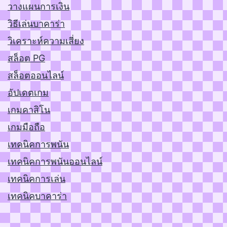
วางแผนการเงิน
วิธีเล่นบาคาร่า
วิเคราะห์ความเสี่ยง
สล็อต PG
สล็อตออนไลน์
อัปเดตเกม
เกมคาสิโน
เกมมือถือ
เทคนิคการพนัน
เทคนิคการพนันออนไลน์
เทคนิคการเล่น
เทคนิคบาคาร่า