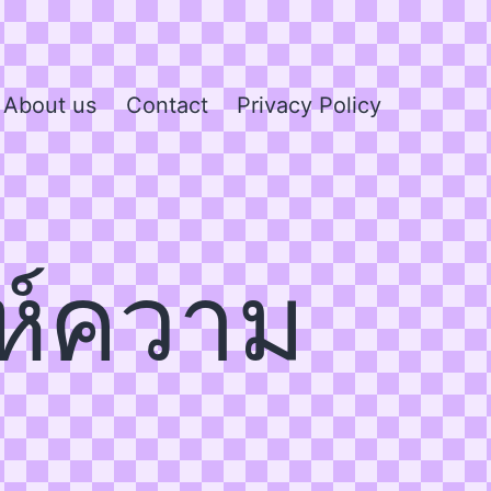
About us
Contact
Privacy Policy
ห์ความ