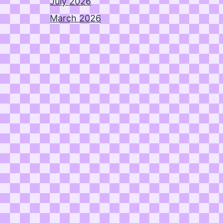
July 2026
March 2026