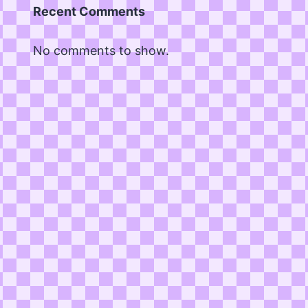
Recent Comments
No comments to show.