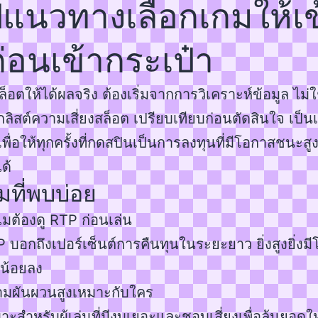
ปแนวทางเลือกเกมให้เข
ก่อนเข้ากระเป๋า
็อตให้ได้ผลจริง ต้องเริ่มจากการวิเคราะห์ข้อมูล ไม่
ช็กลิสต์ความเสี่ยงสล็อต เปรียบเทียบก่อนตัดสินใจ เป็นเ
พื่อให้ทุกครั้งที่กดสปินเป็นการลงทุนที่มีโอกาสชนะส
ได้
ที่พบบ่อย
มต้องดู RTP ก่อนเล่น
 บอกถึงเปอร์เซ็นต์การคืนทุนในระยะยาว ยิ่งสูงยิ่งมี
นน้อยลง
มผันผวนสูงเหมาะกับใคร
าะสำหรับผู้เล่นที่มีงบเยอะและชอบเสี่ยงเพื่อลุ้นยอดใ