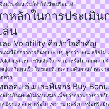
เงื่อนไขซ่อนเร้นก็ทำให้เสียเปรียบได้
สาหลักในการประเมินก
มเล่น
ละ Volatility คือหัวใจสำคัญ
ว่าเกมนี้มีอัตราการคืนทุน (RTP) สูงกว่า 96% หรือไม
Volatility) เหมาะกับเงินในกระเป๋าหรือไม่ เกมความผ
หญ่แต่กินทุนเร็ว ในขณะที่เกมความผันผวนต่ำจะจ่าย
ือหวา
ทดลองเล่นและฟีเจอร์ Buy Bonu
ผ่านโหมดเดโม่ก่อนเสมอ เพื่อดูว่ากราฟการจ่ายเป็
uy Bonus คุ้มค่าหรือไม่ เพราะบางครั้งการซื้อฟรีสปิ