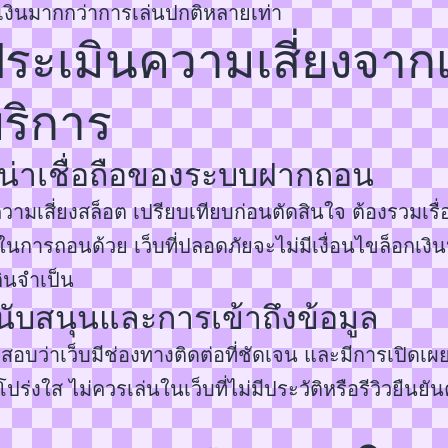
ยเงินมากกว่าการเล่นปกติหลายเท่า
ีประเมินความเสี่ยงจากเ
บริการ
น่าเชื่อถือของระบบฝากถอน
ความเสี่ยงสล็อต เปรียบเทียบก่อนตัดสินใจ ต้องรวมเรื่
ในการถอนด้วย เว็บที่ปลอดภัยจะไม่มีเงื่อนไขล็อกเงิ
ินจำเป็น
ับสนุนและการเข้าถึงข้อมูล
สอบว่าเว็บมีช่องทางติดต่อที่ชัดเจน และมีการเปิดเผย
ปร่งใส ไม่ควรเล่นในเว็บที่ไม่มีประวัติหรือรีวิวยืนยั