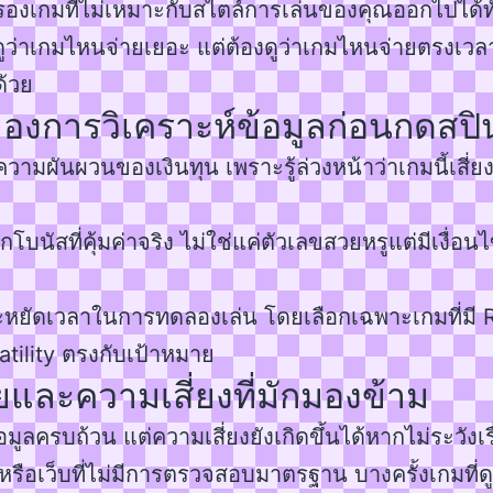
รองเกมที่ไม่เหมาะกับสไตล์การเล่นของคุณออกไปได้ท
่ดูว่าเกมไหนจ่ายเยอะ แต่ต้องดูว่าเกมไหนจ่ายตรงเว
้วย
ของการวิเคราะห์ข้อมูลก่อนกดสปิ
วามผันผวนของเงินทุน เพราะรู้ล่วงหน้าว่าเกมนี้เสี่ยง
อกโบนัสที่คุ้มค่าจริง ไม่ใช่แค่ตัวเลขสวยหรูแต่มีเงื่อ
หยัดเวลาในการทดลองเล่น โดยเลือกเฉพาะเกมที่มี
atility ตรงกับเป้าหมาย
ียและความเสี่ยงที่มักมองข้าม
อมูลครบถ้วน แต่ความเสี่ยงยังเกิดขึ้นได้หากไม่ระวังเ
รือเว็บที่ไม่มีการตรวจสอบมาตรฐาน บางครั้งเกมที่ดู