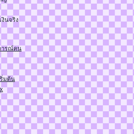
เงินจริง
บการณ์คน
ิ่มต้น
ox