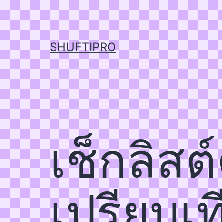
Skip
to
content
SHUFTIPRO
เช็กลิสต
เปรียบเ